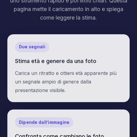
uno strumento rapido e poi limiti chiari. Questa
pagina mette il caricamento in alto e spiega
come leggere la stima.
Due segnali
Stima età e genere da una foto
Carica un ritratto e ottieni età apparente più
un segnale ampio di genere dalla
presentazione visibile.
Dipende dall’immagine
Confronta come cambiano le foto