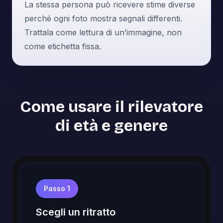
La stessa persona può ricevere stime diverse
perché ogni foto mostra segnali differenti.
Trattala come lettura di un’immagine, non
come etichetta fissa.
Come usare il rilevatore
di età e genere
Passo 1
Scegli un ritratto