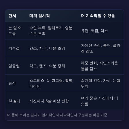
단서
대개 일시적
더 지속적일 수 있음
눈 밑 어
수면 부족, 알레르기, 염분,
유전, 꺼짐, 색소
두움
수분 부족
자외선 손상, 흉터, 콜라
피부결
건조, 자극, 나쁜 조명
겐 감소
체중 변화, 자연스러운
얼굴형
각도, 렌즈, 수분 정체
볼륨 감소
스트레스, 눈 찡그림, 촬영
습관적 긴장, 자세, 눈썹
표정
타이밍
위치
여러 좋은 사진에서 비
AI 결과
사진마다 5살 이상 변함
슷함
더 들어 보이는 결과가 일시적인지 지속적인지 구분하는 빠른 기준