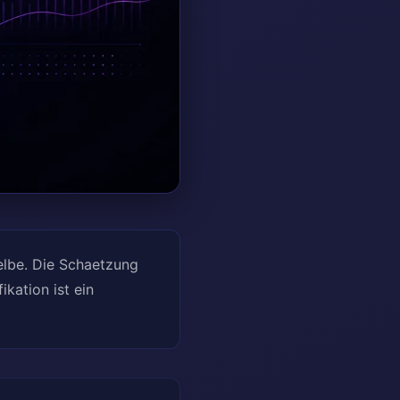
elbe. Die Schaetzung
kation ist ein